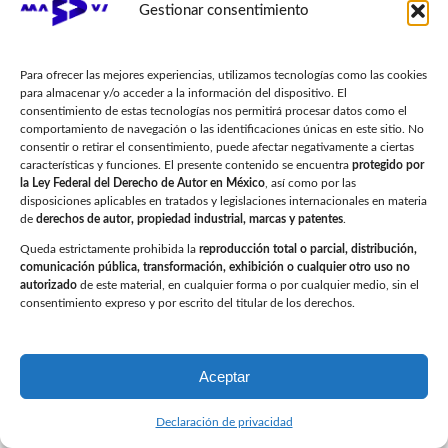
Gestionar consentimiento
Dr. Gónzalo Prado
Para ofrecer las mejores experiencias, utilizamos tecnologías como las cookies
UITS
para almacenar y/o acceder a la información del dispositivo. El
consentimiento de estas tecnologías nos permitirá procesar datos como el
comportamiento de navegación o las identificaciones únicas en este sitio. No
consentir o retirar el consentimiento, puede afectar negativamente a ciertas
características y funciones. El presente contenido se encuentra
protegido por
la Ley Federal del Derecho de Autor en México
, así como por las
disposiciones aplicables en tratados y legislaciones internacionales en materia
de
derechos de autor, propiedad industrial, marcas y patentes
.
Desde que integramos la mesa anatómica
Queda estrictamente prohibida la
reproducción total o parcial, distribución,
virtual de MADVI en nuestras aulas, nuestros
comunicación pública, transformación, exhibición o cualquier otro uso no
autorizado
de este material, en cualquier forma o por cualquier medio, sin el
alumnos han demostrado un mejor
consentimiento expreso y por escrito del titular de los derechos.
entendimiento de la anatomía. La capacidad
1
de visualizar en 3D y trabajar con estructuras
detalladas les permite practicar y aprender
Aceptar
Bienvenido
de manera más interactiva y precisa. Es una
Declaración de privacidad
inversión que vale la pena.