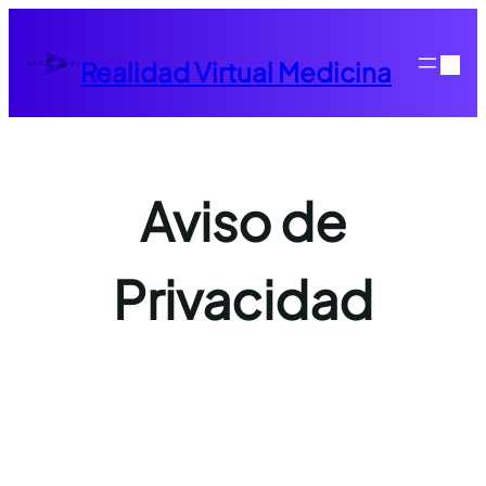
Saltar
al
Realidad Virtual Medicina
contenido
Aviso de
Privacidad